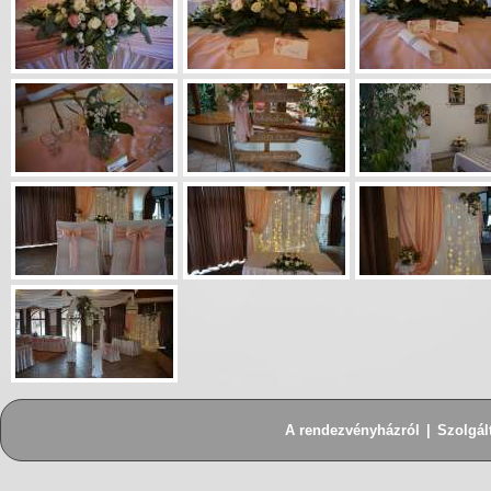
A rendezvényházról
|
Szolgál